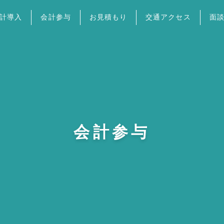
計導入
会計参与
お見積もり
交通アクセス
面
会計参与