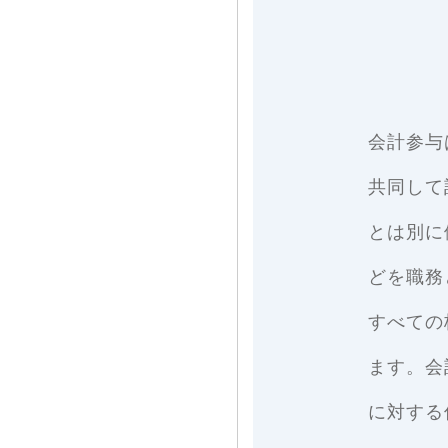
会計参与
共同して
とは別に
どを職務
すべての
ます。会
に対する