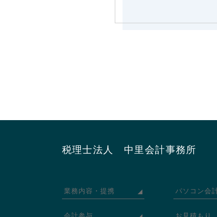
税理士法人 中里会計事務所
業務内容・提携
パソコン会
会計参与
お見積もり